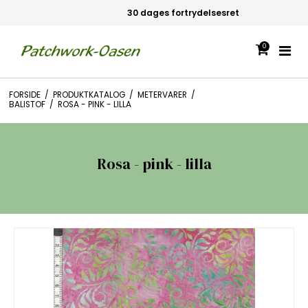
30 dages fortrydelsesret
0
FORSIDE
/
PRODUKTKATALOG
/
METERVARER
/
BALISTOF
/
ROSA - PINK - LILLA
Rosa - pink - lilla