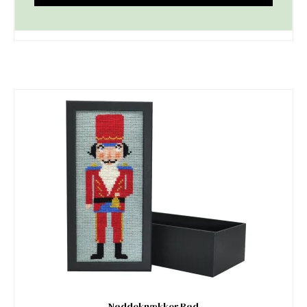
Nøddeknækker Rød