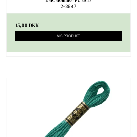
DMC Mouliné - Fv. 3847
2-3847
15,00 DKK
VIS PRODUKT