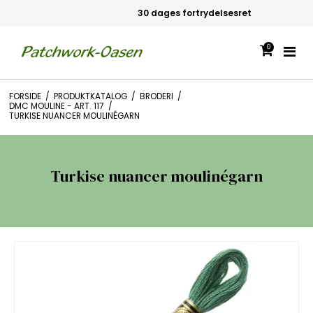
30 dages fortrydelsesret
0
FORSIDE
/
PRODUKTKATALOG
/
BRODERI
/
DMC MOULINE - ART. 117
/
TURKISE NUANCER MOULINÉGARN
Turkise nuancer moulinégarn