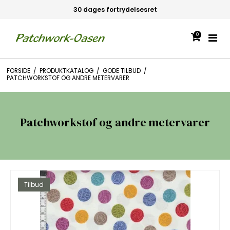
Gratis fragt ved køb over 699,-
0
FORSIDE
/
PRODUKTKATALOG
/
GODE TILBUD
/
PATCHWORKSTOF OG ANDRE METERVARER
Patchworkstof og andre metervarer
Tilbud