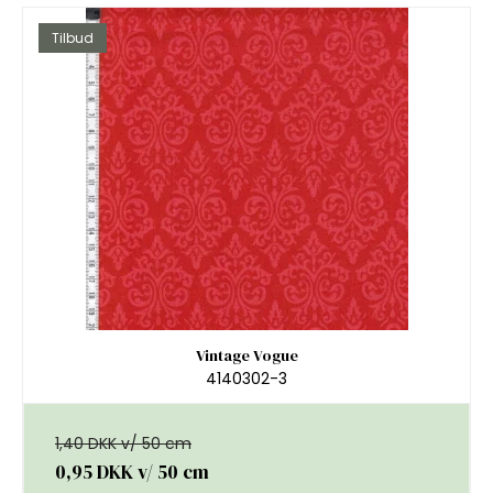
Tilbud
Vintage Vogue
4140302-3
1,40 DKK v/ 50 cm
0,95 DKK
v/ 50 cm