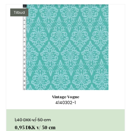
Tilbud
Vintage Vogue
4140302-1
1,40 DKK v/ 50 cm
0,95 DKK
v/ 50 cm