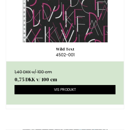
Wild Text
4502-001
1,40 DKK v/ 100 cm
0,75 DKK
v/ 100 cm
VIS PRODUKT