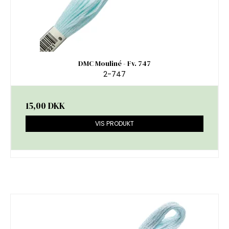
DMC Mouliné - Fv. 747
2-747
15,00 DKK
VIS PRODUKT