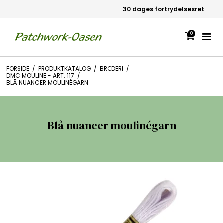
30 dages fortrydelsesret
0
FORSIDE
/
PRODUKTKATALOG
/
BRODERI
/
DMC MOULINE - ART. 117
/
BLÅ NUANCER MOULINÉGARN
Blå nuancer moulinégarn