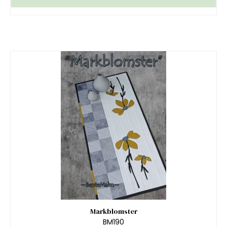
Markblomster
BM190