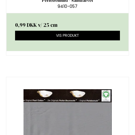
Perlebomuld - Sandfarvet
9410-057
0,99 DKK
v/ 25 cm
VIS PRODUKT