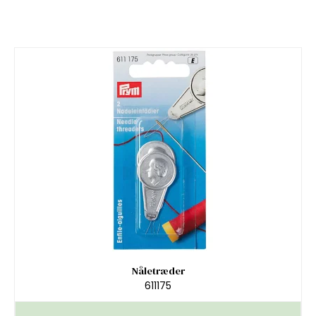
Nåletræder
611175