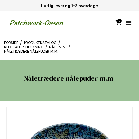
30 dages fortrydelsesret
0
FORSIDE
/
PRODUKTKATALOG
/
REDSKABER TIL SYNING
/
NÅLE M.M.
/
NÅLETRÆDERE NÅLEPUDER M.M.
Nåletrædere nålepuder m.m.