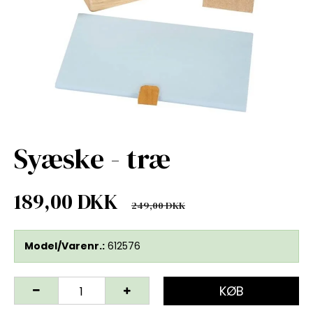
Syæske - træ
189,00 DKK
249,00 DKK
Model/Varenr.:
612576
KØB