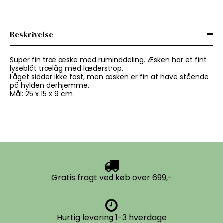
Beskrivelse
Super fin træ æske med ruminddeling. Æsken har et fint
lyseblåt trælåg med læderstrop.
Låget sidder ikke fast, men æsken er fin at have stående
på hylden derhjemme.
Mål: 25 x 15 x 9 cm
Gratis fragt ved køb over 699,-
Hurtig levering 1-3 hverdage